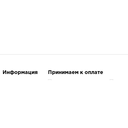
Информация
Принимаем к оплате
О магазине
Контакты
Следите за нами
Доставка и оплата
Бренды
Акции