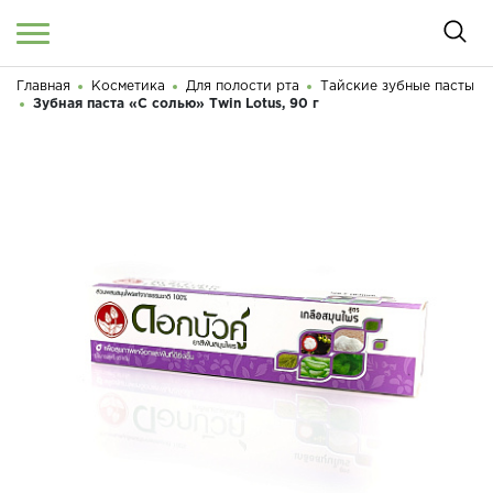
Главная
Косметика
Для полости рта
Тайские зубные пасты
Войти
/
Регистрация
Зубная паста «С солью» Twin Lotus, 90 г
Здравствуйте! Что вы ищете?
КАТАЛОГ
О МАГАЗИНЕ
КОНТАКТЫ
ДОСТАВКА И ОПЛАТА
БРЕНДЫ
АКЦИИ