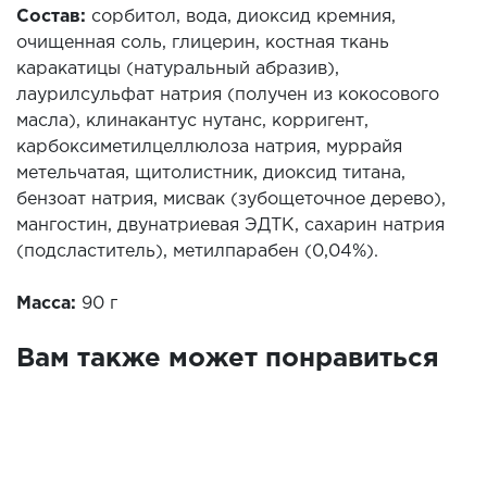
Состав:
сорбитол, вода, диоксид кремния,
очищенная соль, глицерин, костная ткань
каракатицы (натуральный абразив),
лаурилсульфат натрия (получен из кокосового
масла), клинакантус нутанс, корригент,
карбоксиметилцеллюлоза натрия, муррайя
метельчатая, щитолистник, диоксид титана,
бензоат натрия, мисвак (зубощеточное дерево),
мангостин, двунатриевая ЭДТК, сахарин натрия
(подсластитель), метилпарабен (0,04%).
Масса:
90 г
Вам также может понравиться