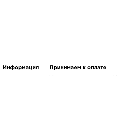
Информация
Принимаем к оплате
О магазине
Контакты
Следите за нами
Доставка и оплата
Бренды
Акции