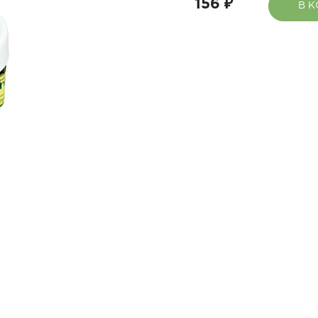
156 ₽
В 