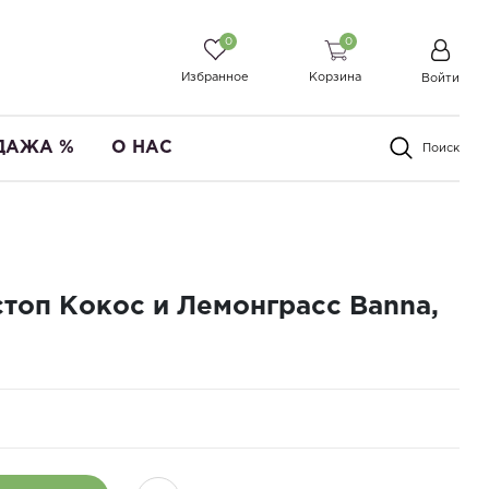
0
0
Избранное
Корзина
Войти
ДАЖА %
О НАС
Поиск
стоп Кокос и Лемонграсс Banna,