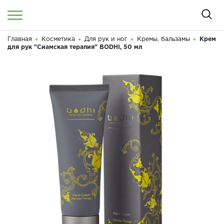
Главная
Косметика
Для рук и ног
Кремы, бальзамы
Крем
Войти
/
Регистрация
для рук "Сиамская терапия" BODHI, 50 мл
Здравствуйте! Что вы ищете?
КАТАЛОГ
О МАГАЗИНЕ
КОНТАКТЫ
ДОСТАВКА И ОПЛАТА
БРЕНДЫ
АКЦИИ