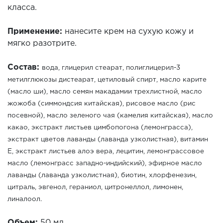
класса.
Применение:
нанесите крем на сухую кожу и
мягко разотрите.
Состав:
вода, глицерил стеарат, полиглицерил-3
метилглюкозы дистеарат, цетиловый спирт, масло карите
(масло ши), масло семян макадамии трехлистной, масло
жожоба (симмондсия китайская), рисовое масло (рис
посевной), масло зеленого чая (камелия китайская), масло
какао, экстракт листьев цимбопогона (лемонграсса),
экстракт цветов лаванды (лаванда узколистная), витамин
Е, экстракт листьев алоэ вера, лецитин, лемонграссовое
масло (лемонграсс западно-индийский), эфирное масло
лаванды (лаванда узколистная), биотин, хлорфенезин,
цитраль, эвгенол, гераниол, цитронеллол, лимонен,
линалоол.
Объем:
50 мл