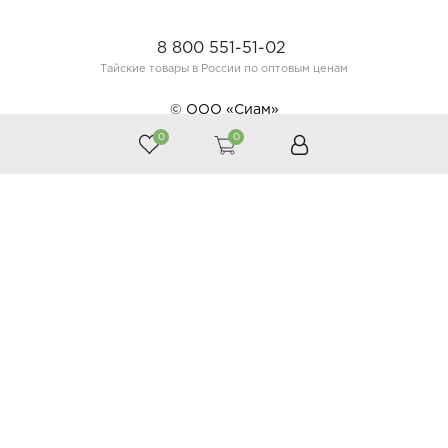
8 800 551-51-02
Тайские товары в России по оптовым ценам
© ООО «Сиам»
0
0
Принимаем к оплате
Следите за нами
Каталог
Косметика
Тайская аптека