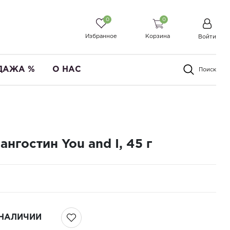
0
0
Избранное
Корзина
Войти
ДАЖА %
О НАС
Поиск
нгостин You and I, 45 г
 НАЛИЧИИ