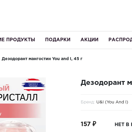
ИЕ ПРОДУКТЫ
ПОДАРКИ
АКЦИИ
РАСПРО
Дезодорант мангостин You and I, 45 г
Дезодорант ма
Бренд:
U&I (You And I)
157 ₽
НЕТ В