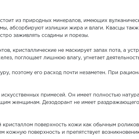
стоит из природных минералов, имеющих вулканичес
змы, абсорбируют излишки жира и влаги. Квасцы так
стро заживлять ссадины и порезы.
тов, кристаллические не маскирует запах пота, а уст
лез, поглощает лишнюю влагу, угнетает деятельност
уру, поэтому его расход почти незаметен. При рацио
 искусственных примесей. Он имеет полностью натура
щим женщинам. Дезодорант не имеет раздражающего 
 кристаллом поверхность кожи как обычным роликов
м кожную поверхность и препятствует возникновению