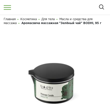
Главная
Косметика
Для тела
Масла и средства для
Войти
/
Регистрация
массажа
Аромасвеча массажная "Зелёный чай" BODHI, 95 г
Здравствуйте! Что вы ищете?
КАТАЛОГ
О МАГАЗИНЕ
КОНТАКТЫ
ДОСТАВКА И ОПЛАТА
БРЕНДЫ
АКЦИИ