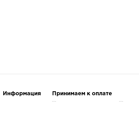
Информация
Принимаем к оплате
О магазине
Контакты
Следите за нами
Доставка и оплата
Бренды