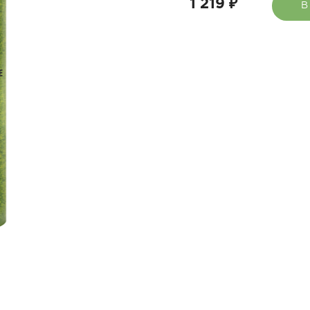
1 219 ₽
В