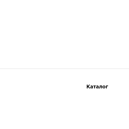
Каталог
Косметика
Тайская аптека
8 800 551-51-02
Тайские продукты
Тайские товары в России по оптовым ценам
Подарки
© ООО «Сиам»