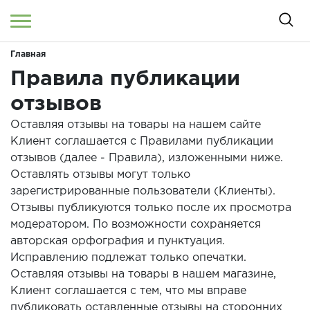
Главная
Войти
/
Регистрация
Здравствуйте! Что вы ищете?
Правила публикации
отзывов
КАТАЛОГ
Оставляя отзывы на товары на нашем сайте
Клиент соглашается с Правилами публикации
О МАГАЗИНЕ
отзывов (далее - Правила), изложенными ниже.
Оставлять отзывы могут только
КОНТАКТЫ
зарегистрированные пользователи (Клиенты).
ДОСТАВКА И ОПЛАТА
Отзывы публикуются только после их просмотра
модератором. По возможности сохраняется
БРЕНДЫ
авторская орфография и пунктуация.
Исправлению подлежат только опечатки.
АКЦИИ
Оставляя отзывы на товары в нашем магазине,
Клиент соглашается с тем, что мы вправе
публиковать оставленные отзывы на сторонних