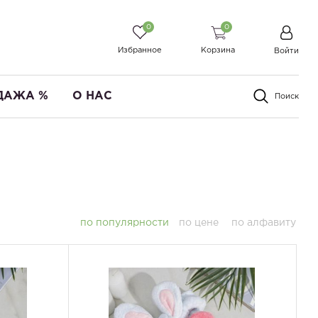
0
0
Избранное
Корзина
Войти
ДАЖА %
О НАС
Поиск
по популярности
по цене
по алфавиту