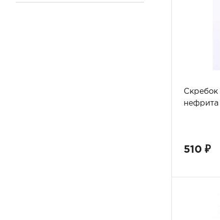
Все
Скребок 
нефрита
510 ₽