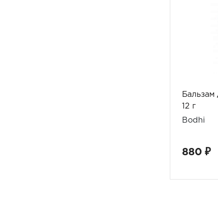
Бальзам 
12 г
Bodhi
880 ₽