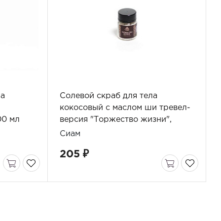
ла
Солевой скраб для тела
кокосовый с маслом ши тревел-
00 мл
версия "Торжество жизни",
Сиам, 70 г
Сиам
205 ₽