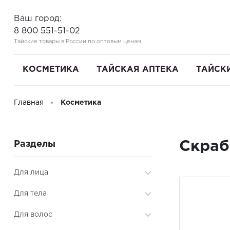
Ваш город:
8 800 551-51-02
Тайские товары в России по оптовым ценам
КОСМЕТИКА
ТАЙСКАЯ АПТЕКА
ТАЙСК
Главная
Косметика
Здравствуйте! Что вы ищете?
Скраб
Разделы
Для лица
Аксессуары и принадлежности
Для тела
Для губ
Скрабы, маски
Для волос
Массажёры, скребки