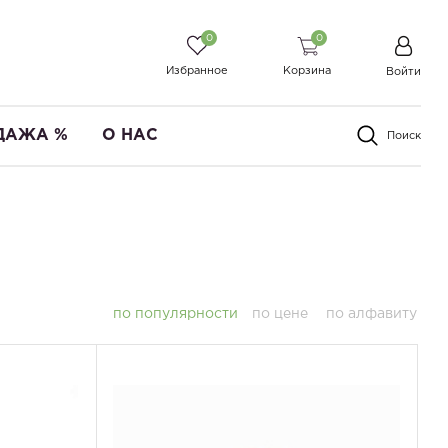
0
0
Избранное
Корзина
Войти
ДАЖА %
О НАС
Поиск
по популярности
по цене
по алфавиту