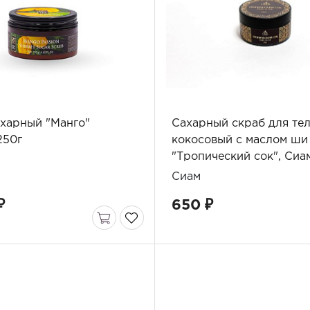
ахарный "Манго"
Сахарный скраб для те
250г
кокосовый с маслом ши
"Тропический сок", Сиа
мл
Сиам
₽
650 ₽