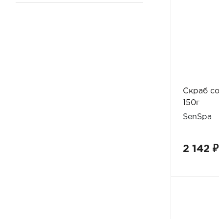
Все
Скраб со
150г
SenSpa
2 142 ₽