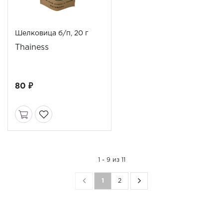
Шелковица б/п, 20 г
Thainess
80 ₽
1 - 9 из 11
1
2