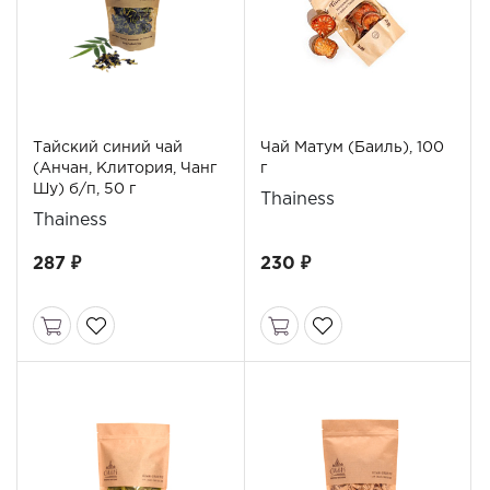
Тайский синий чай
Чай Матум (Баиль), 100
(Анчан, Клитория, Чанг
г
Шу) б/п, 50 г
Thainess
Thainess
287 ₽
230 ₽