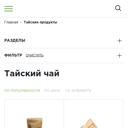
Главная
Тайские продукты
Войти
/
Регистрация
Здравствуйте! Что вы ищете?
РАЗДЕЛЫ
КАТАЛОГ
ФИЛЬТР
О МАГАЗИНЕ
Тайский чай
КОНТАКТЫ
ДОСТАВКА И ОПЛАТА
по популярности
по цене
по алфавиту
БРЕНДЫ
АКЦИИ