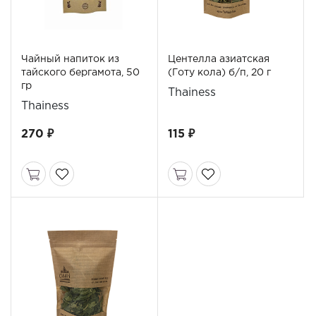
Чайный напиток из
Центелла азиатская
тайского бергамота, 50
(Готу кола) б/п, 20 г
гр
Thainess
Thainess
270 ₽
115 ₽