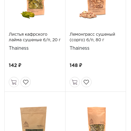
Листья кафрского
Лемонграсс сушеный
лайма сушеные б/п, 20 г
(сорго) б/п, 80 г
Thainess
Thainess
142 ₽
148 ₽