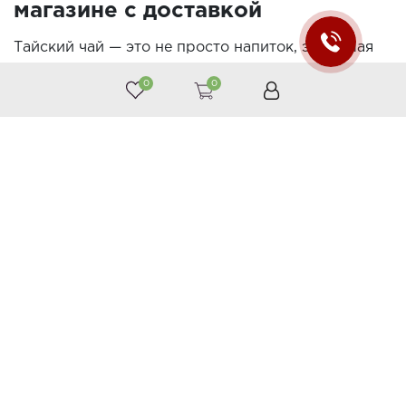
магазине с доставкой
Тайский чай — это не просто напиток, это целая
культура, часть тайской философии здоровья и
0
0
долголетия. Он обладает уникальными ароматами
и вкусами, а также многими полезными
свойствами, которые делают его привлекательным
для любителей чая по всему миру. В нашем
интернет-магазине вы можете купить тайский чай
с возможностью доставки. Давайте подробнее
рассмотрим некоторые из самых интересных
видов тайского чая.
Чай Матум (Баиль)
Чай Матум готовится из плодов дерева матум,
которое также известно как "древо жизни". Этот
чай отличается своим сладковатым вкусом и
насыщенным ароматом. В народной медицине он
традиционно используется для улучшения
пищеварения, уменьшения воспалительных