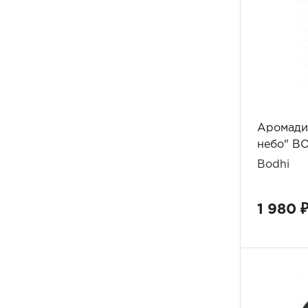
Аромади
небо" BO
Bodhi
1 980 