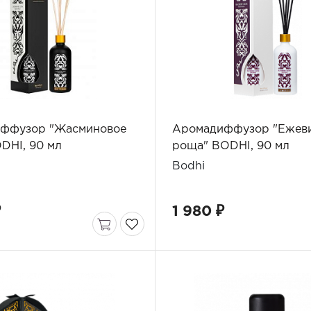
ффузор "Жасминовое
Аромадиффузор "Ежев
DHI, 90 мл
роща" BODHI, 90 мл
Bodhi
₽
1 980 ₽