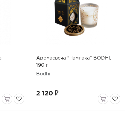
а
Аромасвеча "Чампака" BODHI,
190 г
Bodhi
2 120 ₽