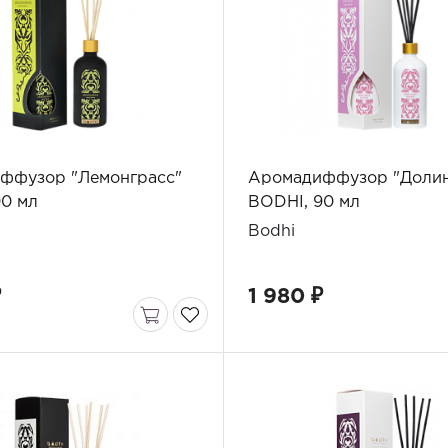
ффузор "Лемонграсс"
Аромадиффузор "Долин
90 мл
BODHI, 90 мл
Bodhi
₽
1 980 ₽