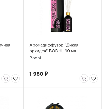
ичная
Аромадиффузор "Дикая
орхидея" BODHI, 90 мл
Bodhi
1 980 ₽