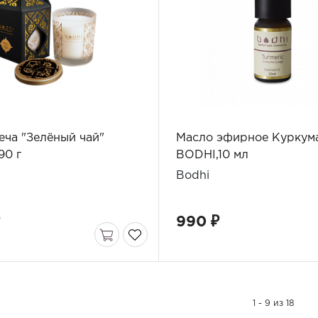
еча "Зелёный чай"
Масло эфирное Куркум
90 г
BODHI,10 мл
Bodhi
₽
990 ₽
1 - 9 из 18