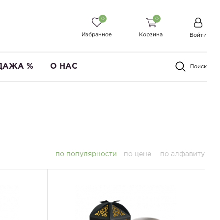
0
0
Избранное
Корзина
Войти
ДАЖА %
О НАС
Поиск
по популярности
по цене
по алфавиту