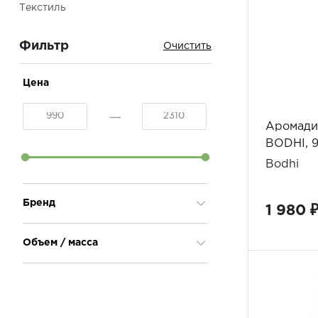
Текстиль
Фильтр
Цена
Аромади
BODHI, 
Bodhi
Бренд
1 980 
Объем / масса
Все
Все