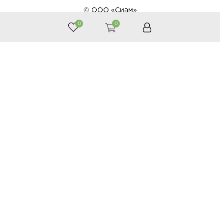
© ООО «Сиам»
0
0
Принимаем к оплате
Следите за нами
Каталог
Косметика
Тайская аптека
Тайские продукты
Подарки
Акции