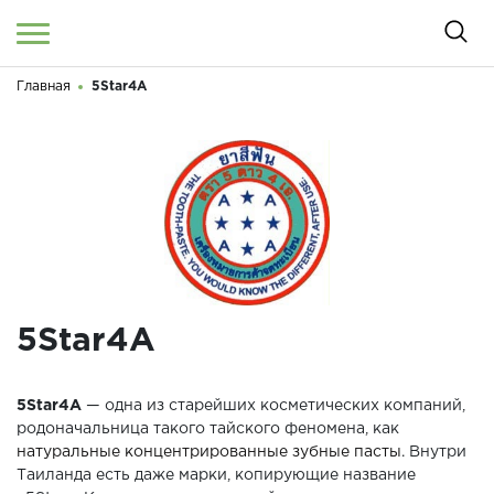
Главная
5Star4A
Войти
/
Регистрация
Здравствуйте! Что вы ищете?
КАТАЛОГ
О МАГАЗИНЕ
КОНТАКТЫ
ДОСТАВКА И ОПЛАТА
5Star4A
БРЕНДЫ
5Star4A
— одна из старейших косметических компаний,
АКЦИИ
родоначальница такого тайского феномена, как
натуральные концентрированные зубные пасты
. Внутри
Таиланда есть даже марки, копирующие название