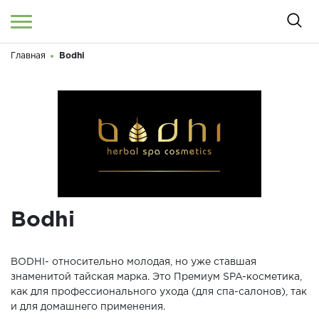
Главная
Bodhi
Войти
/
Регистрация
Здравствуйте! Что вы ищете?
КАТАЛОГ
О МАГАЗИНЕ
КОНТАКТЫ
ДОСТАВКА И ОПЛАТА
Bodhi
БРЕНДЫ
BODHI- относительно молодая, но уже ставшая
АКЦИИ
знаменитой тайская марка. Это Премиум SPA-косметика,
как для профессионального ухода (для спа-салонов), так
и для домашнего применения.