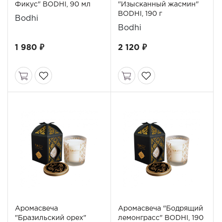
Фикус" BODHI, 90 мл
"Изысканный жасмин"
BODHI, 190 г
Bodhi
Bodhi
1 980 ₽
2 120 ₽
Аромасвеча
Аромасвеча "Бодрящий
"Бразильский орех"
лемонграсс" BODHI, 190