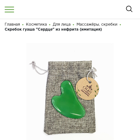
Главная
Косметика
Для лица
Массажёры, скребки
Войти
/
Регистрация
Скребок гуаша "Сердце" из нефрита (имитация)
Здравствуйте! Что вы ищете?
КАТАЛОГ
О МАГАЗИНЕ
КОНТАКТЫ
ДОСТАВКА И ОПЛАТА
БРЕНДЫ
АКЦИИ