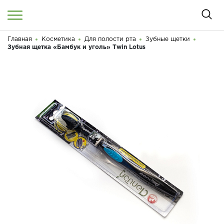
Главная
Косметика
Для полости рта
Зубные щетки
Войти
/
Регистрация
Зубная щетка «Бамбук и уголь» Twin Lotus
Здравствуйте! Что вы ищете?
КАТАЛОГ
О МАГАЗИНЕ
КОНТАКТЫ
ДОСТАВКА И ОПЛАТА
БРЕНДЫ
АКЦИИ