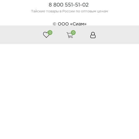
8 800 551-51-02
Тайские товары в России по оптовым ценам
© ООО «Сиам»
0
0
Принимаем к оплате
Следите за нами
Каталог
Косметика
Тайская аптека
Тайские продукты