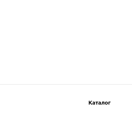
Каталог
Косметика
Тайская аптека
8 800 551-51-02
Тайские продукты