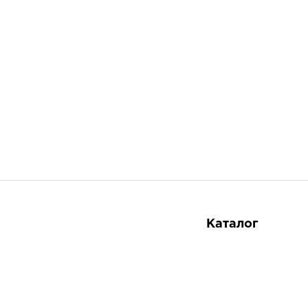
Каталог
Косметика
Тайская аптека
8 800 551-51-02
Тайские продукты
Тайские товары в России по оптовым ценам
Подарки