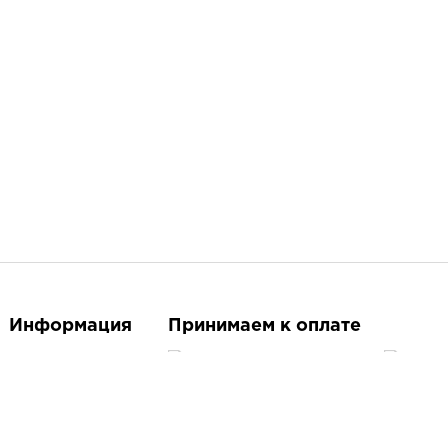
Информация
Принимаем к оплате
О магазине
Контакты
Следите за нами
Доставка и оплата
Бренды