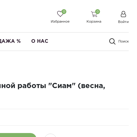
0
0
Избранное
Корзина
Войти
ДАЖА %
О НАС
Поиск
ной работы "Сиам" (весна,