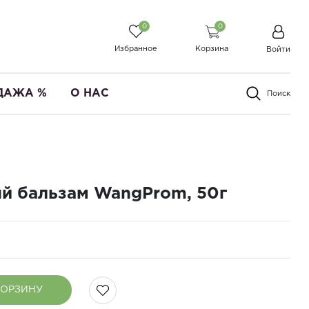
0
0
Избранное
Корзина
Войти
ДАЖА %
О НАС
Поиск
й бальзам WangProm, 50г
КОРЗИНУ