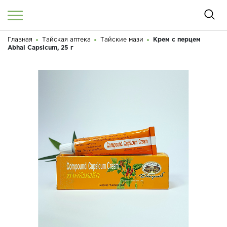
Главная
Тайская аптека
Тайские мази
Крем с перцем
Войти
/
Регистрация
Abhai Capsicum, 25 г
Здравствуйте! Что вы ищете?
КАТАЛОГ
О МАГАЗИНЕ
КОНТАКТЫ
ДОСТАВКА И ОПЛАТА
БРЕНДЫ
АКЦИИ