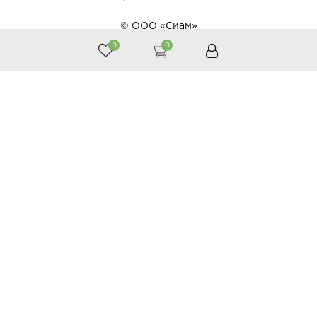
© ООО «Сиам»
0
0
Принимаем к оплате
Следите за нами
Каталог
Косметика
Тайская аптека
Тайские продукты
Подарки
Акции