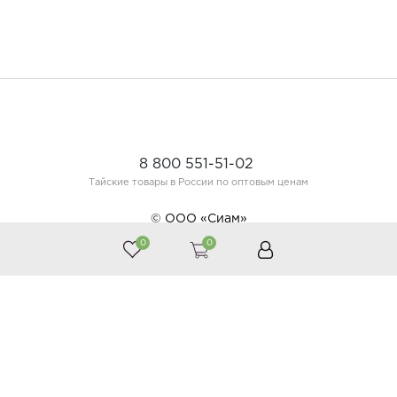
8 800 551-51-02
Тайские товары в России по оптовым ценам
© ООО «Сиам»
0
0
Принимаем к оплате
Следите за нами