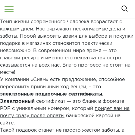
Темп жизни современного человека возрастает с
Войти
/
Регистрация
каждым днем. Нас окружают нескончаемые дела и
Здравствуйте! Что вы ищете?
заботы. Порой выкроить время для выбора и покупки
подарка в магазинах становится практически
КАТАЛОГ
невозможно. В современном мире время — это
главный ресурс и именно его нехватка так остро
О МАГАЗИНЕ
сказывается на всех нас. Благо прогресс не стоит на
месте!
КОНТАКТЫ
У компании «Сиам» есть предложение, способное
переломить привычный ход вещей, – это
ДОСТАВКА И ОПЛАТА
электронные подарочные сертификаты.
Электронный
сертификат — это бланк в формате
БРЕНДЫ
PDF с уникальным номером, который
придет вам на
АКЦИИ
почту сразу после оплаты
банковской картой на
сайте.
Такой подарок станет не просто жестом заботы, а