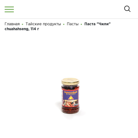
Главная
Тайские продукты
Пасты
Паста "Чили"
Войти
/
Регистрация
chuahahseng, 114 г
Здравствуйте! Что вы ищете?
КАТАЛОГ
О МАГАЗИНЕ
КОНТАКТЫ
ДОСТАВКА И ОПЛАТА
БРЕНДЫ
АКЦИИ