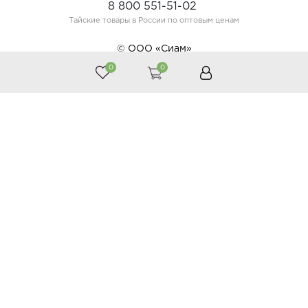
8 800 551-51-02
Тайские товары в России по оптовым ценам
© ООО «Сиам»
0
0
Принимаем к оплате
Следите за нами
Каталог
Косметика
Тайская аптека
Тайские продукты
Подарки