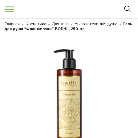
Главная
Косметика
Для тела
Мыло и гели для душа
Гель
Войти
/
Регистрация
для душа "Франжипани" BODHI , 250 мл
Здравствуйте! Что вы ищете?
КАТАЛОГ
О МАГАЗИНЕ
КОНТАКТЫ
ДОСТАВКА И ОПЛАТА
БРЕНДЫ
АКЦИИ