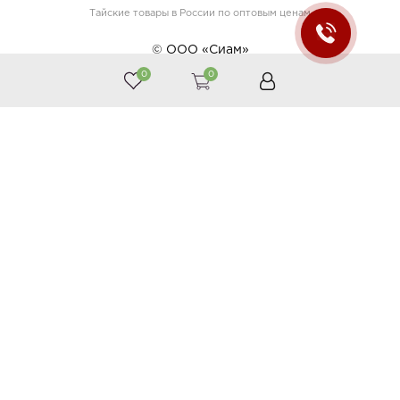
Тайские товары в России по оптовым ценам
© ООО «Сиам»
0
0
Принимаем к оплате
Следите за нами
Каталог
Косметика
Тайская аптека
Тайские продукты
Подарки