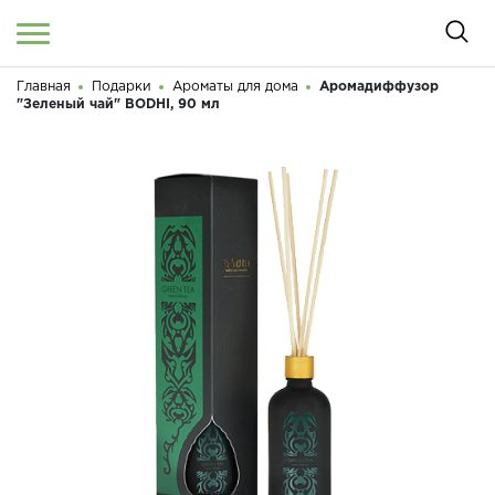
Главная
Подарки
Ароматы для дома
Аромадиффузор
Войти
/
Регистрация
"Зеленый чай" BODHI, 90 мл
Здравствуйте! Что вы ищете?
КАТАЛОГ
О МАГАЗИНЕ
КОНТАКТЫ
ДОСТАВКА И ОПЛАТА
БРЕНДЫ
АКЦИИ