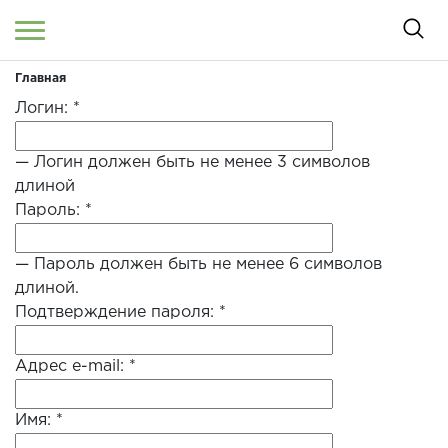
Главная
Войти
/
Регистрация
Здравствуйте! Что вы ищете?
Логин:
*
КАТАЛОГ
— Логин должен быть не менее 3 символов
длиной
Пароль:
*
О МАГАЗИНЕ
КОНТАКТЫ
— Пароль должен быть не менее 6 символов
длиной.
ДОСТАВКА И ОПЛАТА
Подтверждение пароля:
*
БРЕНДЫ
Адрес e-mail:
*
АКЦИИ
Имя:
*