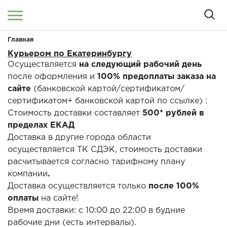
Главная
Войти
/
Регистрация
Здравствуйте! Что вы ищете?
Курьером по Екатеринбургу
Осуществляется
на следующий рабочий день
после оформления и
100% предоплаты заказа на
КАТАЛОГ
сайте
(банковской картой/сертификатом/
сертификатом+ банковской картой по ссылке)
:
О МАГАЗИНЕ
Стоимость доставки составляет
500* рублей в
пределах ЕКАД
КОНТАКТЫ
Доставка в другие города области
осуществляется ТК СДЭК, стоимость доставки
ДОСТАВКА И ОПЛАТА
расчитывается согласно тарифному плану
БРЕНДЫ
компании
.
Доставка осуществляется только
после 100%
АКЦИИ
оплаты
на сайте!
Время доставки: с 10:00 до 22:00 в будние
рабочие дни (есть интервалы).