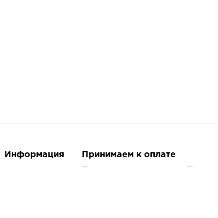
Информация
Принимаем к оплате
О магазине
Контакты
Следите за нами
Доставка и оплата
Бренды