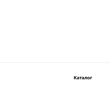
Каталог
Косметика
Тайская аптека
8 800 551-51-02
Тайские продукты
Тайские товары в России по оптовым ценам
Подарки