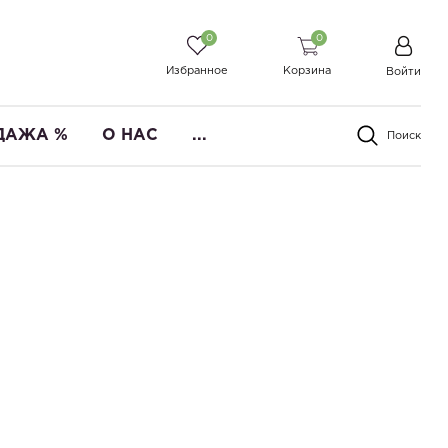
0
0
Избранное
Корзина
Войти
ДАЖА %
О НАС
...
Поиск